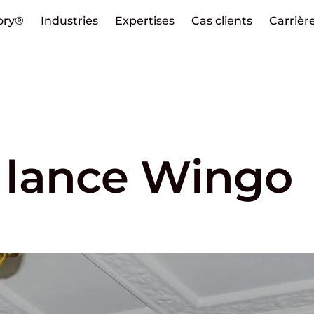
ory®
Industries
Expertises
Cas clients
Carrièr
 lance Wingo