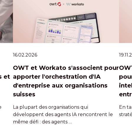
16.02.2026
19.11
OWT et Workato s'associent pour
OWT
 et
apporter l'orchestration d'IA
pour
d'entreprise aux organisations
inte
suisses
entr
e
La plupart des organisations qui
En ta
développent des agents IA rencontrent le
strat
même défi : des agents …