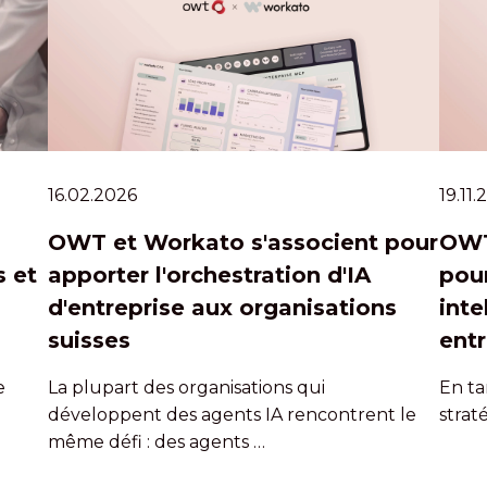
16.02.2026
19.11
OWT et Workato s'associent pour
OWT
 et
apporter l'orchestration d'IA
pour
d'entreprise aux organisations
inte
suisses
entr
e
La plupart des organisations qui
En ta
développent des agents IA rencontrent le
strat
même défi : des agents …