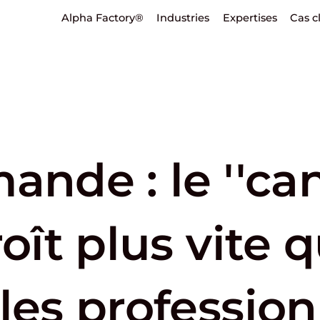
Alpha Factory®
Industries
Expertises
Cas c
ande : le ''ca
roît plus vite 
les profession