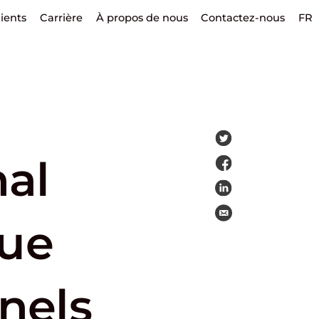
lients
Carrière
À propos de nous
Contactez-nous
FR
nal
que
nels