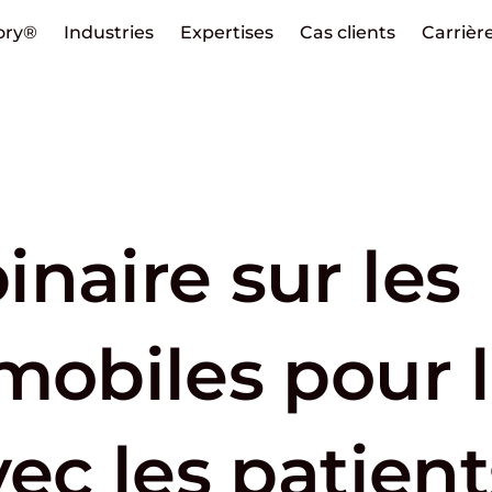
ory®
Industries
Expertises
Cas clients
Carrièr
naire sur les
mobiles pour 
vec les patient