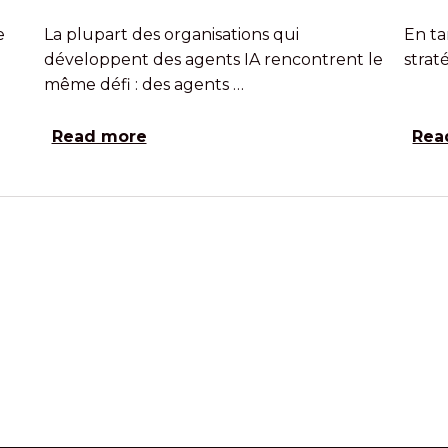
e
La plupart des organisations qui
En ta
développent des agents IA rencontrent le
strat
même défi : des agents …
Read more
Rea