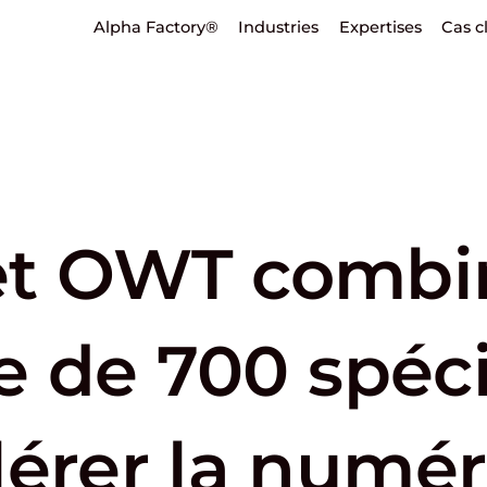
Alpha Factory®
Industries
Expertises
Cas c
et OWT combin
re de 700 spéci
lérer la numér