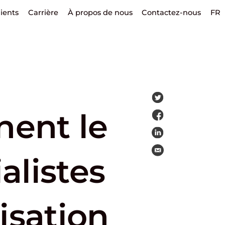
lients
Carrière
À propos de nous
Contactez-nous
FR
ent le
alistes
isation