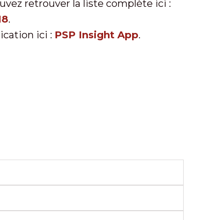
vez retrouver la liste complète ici :
18
.
ication ici :
PSP Insight App
.