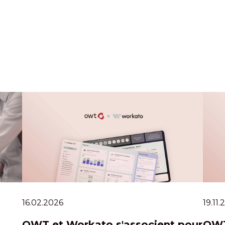
16.02.2026
19.11
OWT et Workato s'associent pour
OWT