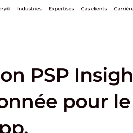
ory®
Industries
Expertises
Cas clients
Carrièr
ion PSP Insigh
ionnée pour le
pp.