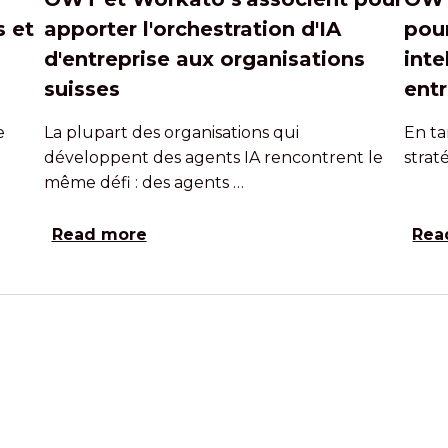
 et
apporter l'orchestration d'IA
pour
d'entreprise aux organisations
inte
suisses
entr
e
La plupart des organisations qui
En ta
développent des agents IA rencontrent le
strat
même défi : des agents …
Read more
Rea