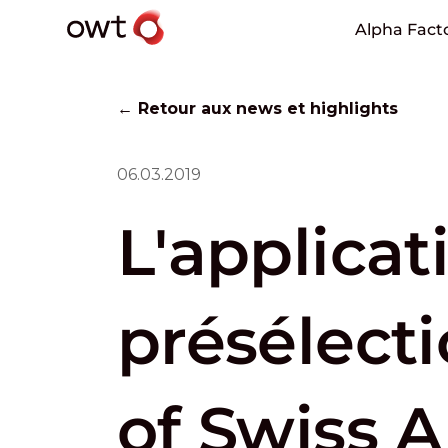
Alpha Fact
← Retour aux news et highlights
06.03.2019
L'applicat
présélect
of Swiss A