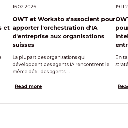
16.02.2026
19.11
OWT et Workato s'associent pour
OWT
 et
apporter l'orchestration d'IA
pour
d'entreprise aux organisations
inte
suisses
entr
e
La plupart des organisations qui
En ta
développent des agents IA rencontrent le
strat
même défi : des agents …
Read more
Rea