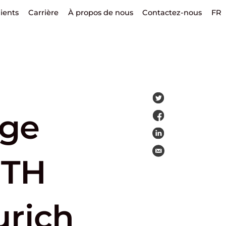
lients
Carrière
À propos de nous
Contactez-nous
FR
age
ETH
urich