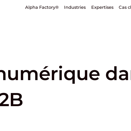
Alpha Factory®
Industries
Expertises
Cas c
 numérique da
B2B