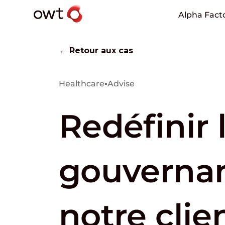
Alpha Fact
← Retour aux cas
Healthcare
▪
Advise
Redéfinir 
gouverna
notre clien