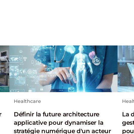
Healthcare
Heal
r
Définir la future architecture
La 
applicative pour dynamiser la
ges
stratégie numérique d'un acteur
pou