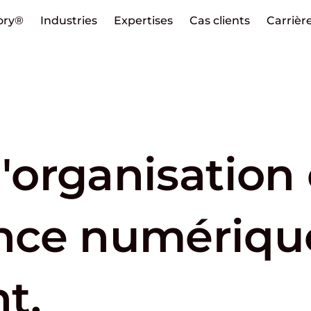
ory®
Industries
Expertises
Cas clients
Carrièr
l'organisation 
nce numériqu
t.