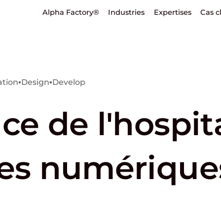
Alpha Factory®
Industries
Expertises
Cas c
ation
▪
Design
▪
Develop
ce de l'hospita
ces numérique