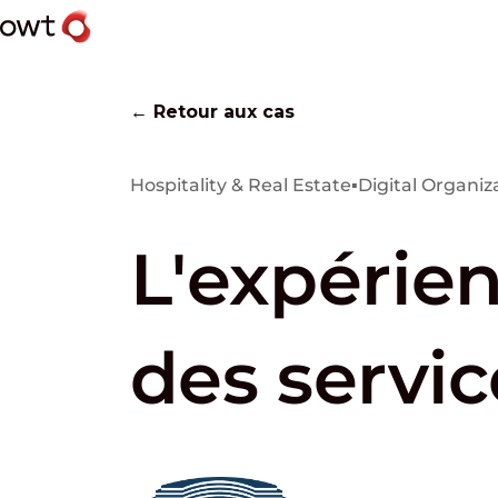
← Retour aux cas
Hospitality & Real Estate
▪
Digital Organiz
L'expérien
des servi