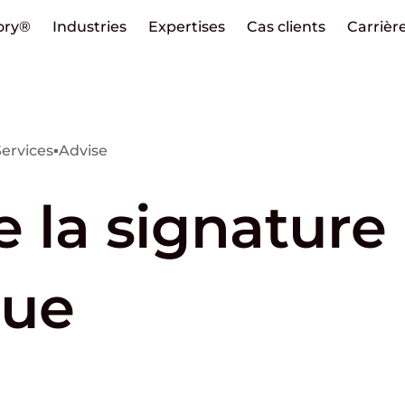
ory®
Industries
Expertises
Cas clients
Carrièr
Services
▪
Advise
de la signature
que