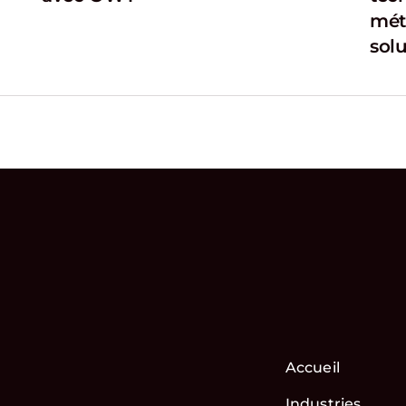
mét
sol
Accueil
Industries