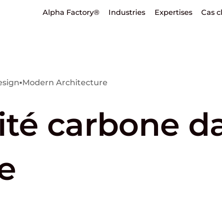
Alpha Factory®
Industries
Expertises
Cas c
esign
▪
Modern Architecture
ité carbone d
e