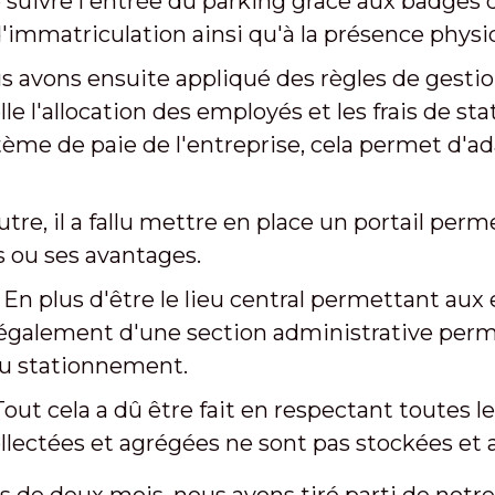
 suivre l'entrée du parking grâce aux badges 
'immatriculation ainsi qu'à la présence physi
s avons ensuite appliqué des règles de gesti
e l'allocation des employés et les frais de st
stème de paie de l'entreprise, cela permet d'
outre, il a fallu mettre en place un portail p
ts ou ses avantages.
En plus d'être le lieu central permettant aux
 également d'une section administrative perm
 du stationnement.
Tout cela a dû être fait en respectant toutes
lectées et agrégées ne sont pas stockées et ac
 de deux mois, nous avons tiré parti de notre