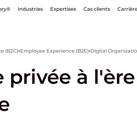
ory®
Industries
Expertises
Cas clients
Carrièr
e (B2C)
▪
Employee Experience (B2E)
▪
Digital Organizati
privée à l'èr
e