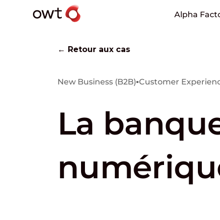
Alpha Fact
← Retour aux cas
New Business (B2B)
▪
Customer Experienc
La banque 
numériqu