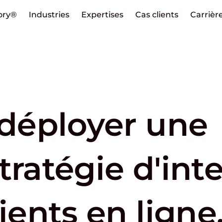
ory®
Industries
Expertises
Cas clients
Carrièr
 déployer une
tratégie d'int
lients en ligne