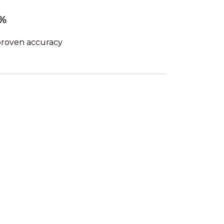
%
proven accuracy