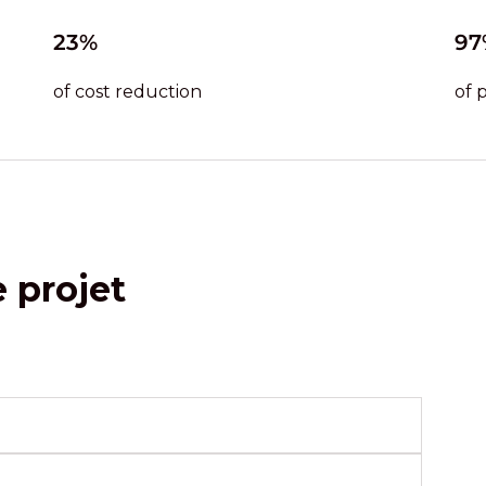
23%
97
of cost reduction
of 
e projet