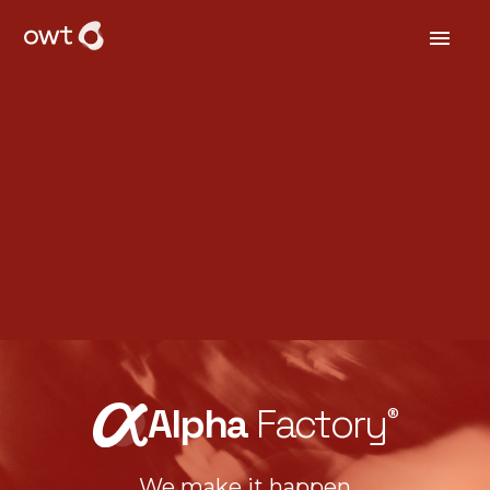
Alpha
Factory
®
We make it happen