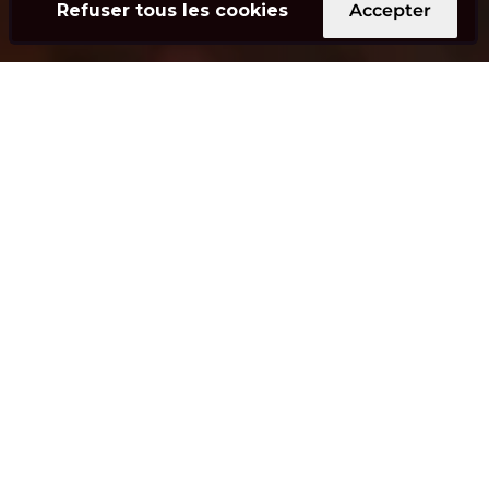
Refuser tous les cookies
Accepter
OWT est une société de
conseil en stratégie et
technologie. Nous sommes
animés par la conviction que
seule la maîtrise et la
progression de la technologie
permet aux entreprises et
organisations suisses de
rivaliser et de prospérer