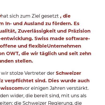
e
hat sich zum Ziel gesetzt
, die
m In- und Ausland zu fördern. Es
alität
,
Zuverlässigkeit
und
Präzision
e-entwicklung. Swiss made software-
offene
und
flexible
Unternehmen
on OWT, die wir täglich und seit zehn
unden stellen.
wir stolze Vertreter der
Schweizer
z verpflichtet sind
.
Dies wurde auch
 Swisscom
vor einigen Jahren verstärkt.
en wider, die bereit sind, mit uns als
ten: die Schweizer Regierung, die