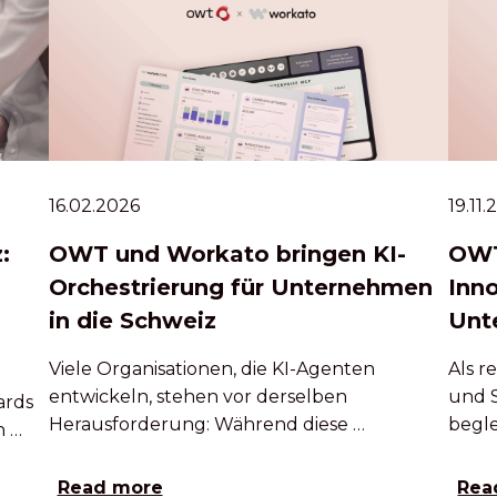
16.02.2026
19.11
:
OWT und Workato bringen KI-
OWT
Orchestrierung für Unternehmen
Inn
in die Schweiz
Unt
Viele Organisationen, die KI-Agenten
Als 
entwickeln, stehen vor derselben
und 
ards
Herausforderung: Während diese …
begle
h …
Read more
Rea