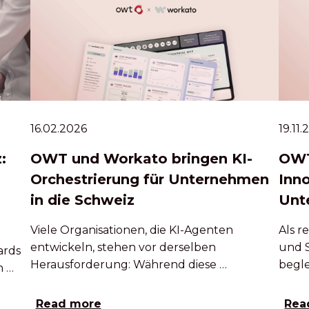
16.02.2026
19.11
:
OWT und Workato bringen KI-
OWT
Orchestrierung für Unternehmen
Inn
in die Schweiz
Unt
Viele Organisationen, die KI-Agenten
Als 
entwickeln, stehen vor derselben
und 
ards
Herausforderung: Während diese …
begle
h …
Read more
Rea