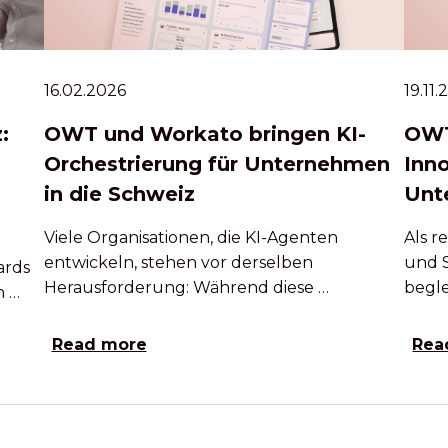
16.02.2026
19.11
:
OWT und Workato bringen KI-
OWT
Orchestrierung für Unternehmen
Inn
in die Schweiz
Unt
Viele Organisationen, die KI-Agenten
Als 
entwickeln, stehen vor derselben
und 
ards
Herausforderung: Während diese …
begle
h …
Read more
Rea