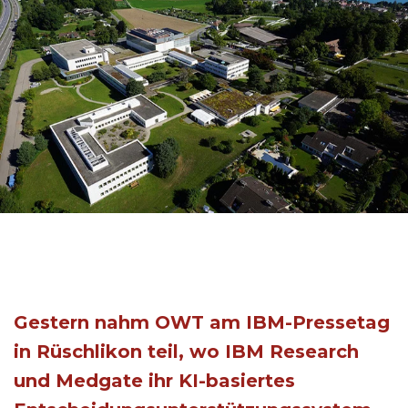
Gestern nahm OWT am IBM-Pressetag
in Rüschlikon teil, wo IBM Research
und Medgate ihr KI-basiertes