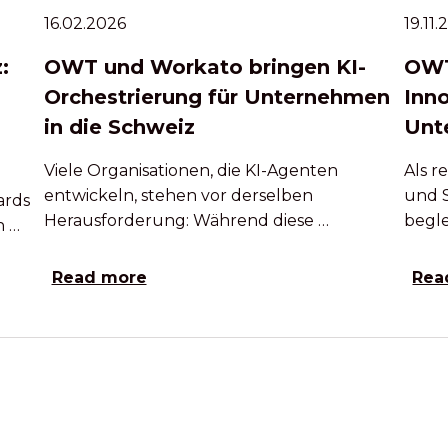
16.02.2026
19.11
:
OWT und Workato bringen KI-
OWT
Orchestrierung für Unternehmen
Inn
in die Schweiz
Unt
Viele Organisationen, die KI-Agenten
Als 
entwickeln, stehen vor derselben
und 
ards
Herausforderung: Während diese …
begle
h …
Read more
Rea