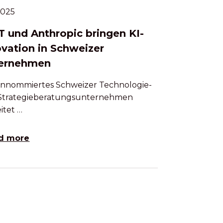
.2025
 und Anthropic bringen KI-
ovation in Schweizer
ernehmen
rennommiertes Schweizer Technologie-
Strategieberatungsunternehmen
itet …
d more