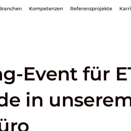
Branchen
Kompetenzen
Referenzprojekte
Karr
g-Event für E
de in unsere
üro