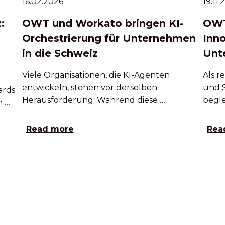
16.02.2026
19.11
:
OWT und Workato bringen KI-
OWT
Orchestrierung für Unternehmen
Inn
in die Schweiz
Unt
Viele Organisationen, die KI-Agenten
Als 
entwickeln, stehen vor derselben
und 
ards
Herausforderung: Während diese …
begle
h …
Read more
Rea