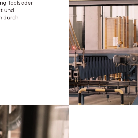
ing Tools oder
it und
n durch