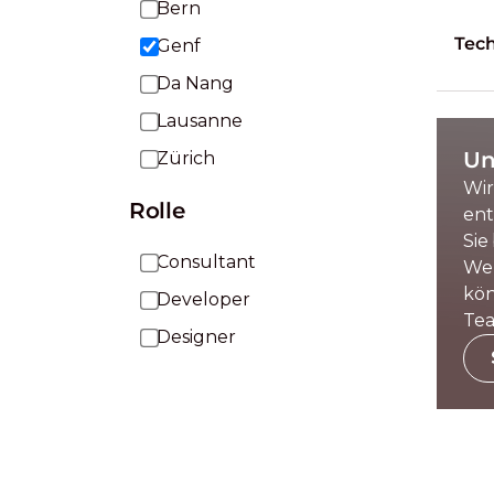
Bern
Tec
Genf
Da Nang
Lausanne
Un
Zürich
Wir
Rolle
ent
Sie
Consultant
Wen
kön
Developer
Tea
Designer