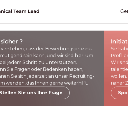
hnical Team Lead
Ge
sicher ?
Initi
 verstehen, dass der Bewerbungsprozess
Sie hab
mutigend sein kann, und wir sind hier, um
Profil e
 bei jedem Schritt zu unterstützen.
Wir sin
n Sie Fragen oder Bedenken haben,
talenti
nen Sie sich jederzeit an unser Recruiting-
wollen. 
m wenden, das Ihnen gerne weiterhilft.
naher Z
Stellen Sie uns Ihre Frage
Spo