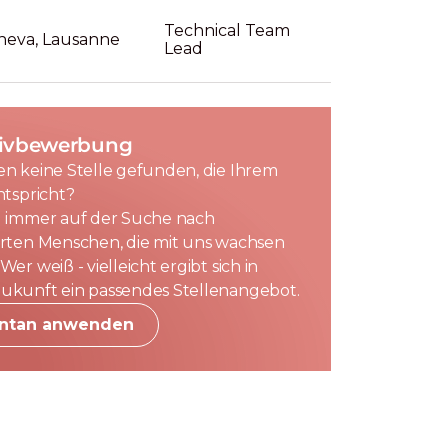
Technical Team
neva, Lausanne
Lead
ativbewerbung
en keine Stelle gefunden, die Ihrem
ntspricht?
d immer auf der Suche nach
erten Menschen, die mit uns wachsen
Wer weiß - vielleicht ergibt sich in
ukunft ein passendes Stellenangebot.
ntan anwenden