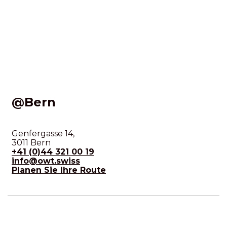
@Bern
Genfergasse 14,
3011 Bern
+41 (0)44 321 00 19
info@owt.swiss
Planen Sie Ihre Route