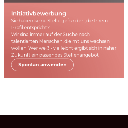
Initiativbewerbung
Sie haben keine Stelle gefunden, die Ihrem
Profil entspricht?
Wir sind immer auf der Suche nach
talentierten Menschen, die mit uns wachsen
wollen. Wer weiß - vielleicht ergibt sich in naher
Zukunft ein passendes Stellenangebot.
Spontan anwenden