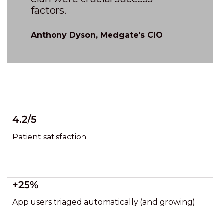
factors.
Anthony Dyson, Medgate's CIO
4.2/5
Patient satisfaction
+25%
App users triaged automatically (and growing)