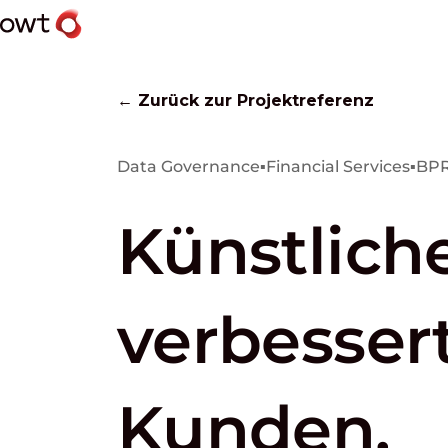
← Zurück zur Projektreferenz
Data Governance
▪
Financial Services
▪
BPR
Künstliche
verbesser
Kunden.