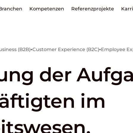
Branchen
Kompetenzen
Referenzprojekte
Karr
siness (B2B)
▪
Customer Experience (B2C)
▪
Employee Exp
rung der Aufg
äftigten im
itswesen.