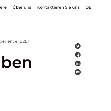
iere
Über uns
Kontaktieren Sie uns
DE
erience (B2E)
aben