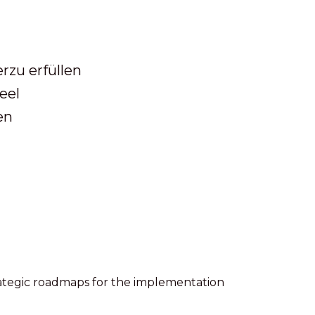
er
zu erfüllen
eel
en
ategic roadmaps for the implementation