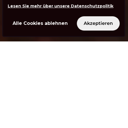
Lesen Sie mehr über unsere Datenschutzpolitik
Alle Cookies ablehnen
Akzeptieren
OWT ist eine Strategie- und
Technologieberatungsfirma.
Wir sind davon überzeugt,
dass Schweizer Unternehmen
und Organisationen nur
durch die gezielte
Beherrschung und Förderung